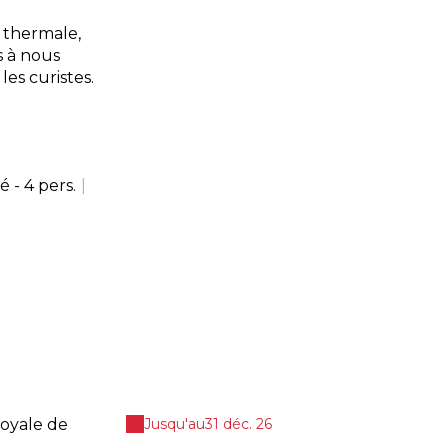
n thermale,
s à nous
les curistes.
é - 4 pers.
|
oyale de
Jusqu'au
31 déc. 26