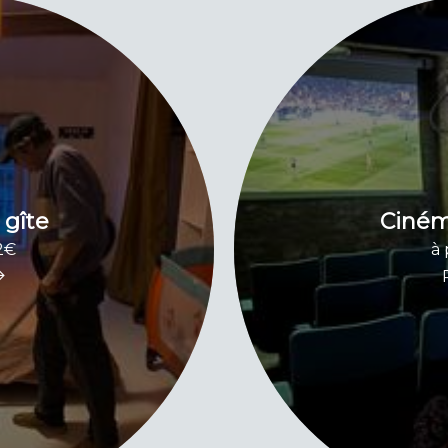
gîte
Ciném
12€
à 