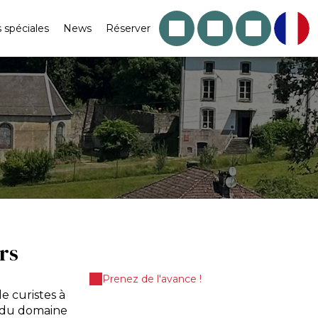
s spéciales
News
Réserver
rs
Prenez de l'avance !
e curistes à
t du domaine