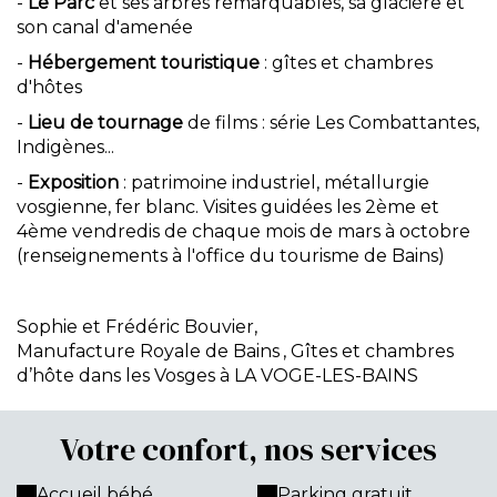
-
Le Parc
et ses arbres remarquables, sa glacière et
son canal d'amenée
-
Hébergement touristique
: gîtes et chambres
d'hôtes
-
Lieu de tournage
de films : série Les Combattantes,
Indigènes...
-
Exposition
: patrimoine industriel, métallurgie
vosgienne, fer blanc. Visites guidées les 2ème et
4ème vendredis de chaque mois de mars à octobre
(renseignements à l'office du tourisme de Bains)
Sophie et Frédéric Bouvier,
Manufacture Royale de Bains
, Gîtes et chambres
d’hôte dans les Vosges à LA VOGE-LES-BAINS
Votre confort, nos services
Accueil bébé
Parking gratuit