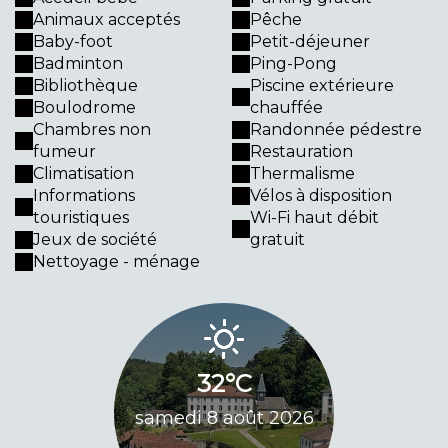
Animaux acceptés
Pêche
Baby-foot
Petit-déjeuner
Badminton
Ping-Pong
Bibliothèque
Piscine extérieure
Boulodrome
chauffée
Chambres non
Randonnée pédestre
fumeur
Restauration
Climatisation
Thermalisme
Informations
Vélos à disposition
touristiques
Wi-Fi haut débit
Jeux de société
gratuit
Nettoyage - ménage
32
32°C
dimanch
samedi 8 août 2026
20