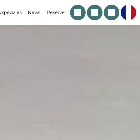
s spéciales
News
Réserver