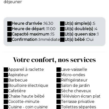
déjeuner
Heure d'arrivée :
16:30
Lit(s) simple(s) :
5
Heure de départ :
11:00
Lit(s) double(s) :
4
Capacité maximum :
15
Lit(s) queen size :
1
Confirmation :
Immédiate
Lit(s) bébé :
Oui
Votre confort, nos services
Appareil à raclette
Lave-vaisselle
Aspirateur
Micro-ondes
Barbecue
Réfrigérateur
Bouilloire électrique
Salon de jardin
Cafetière
Sèche cheveux
Chaise haute bébé
Télévision écran plat
Cocotte-minute
Terrasse privative
Cuisine - coin cuisine
Toilettes séparées