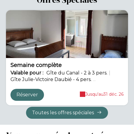
-12%
Semaine complète
Valable
pour
:
Gîte du Canal - 2 à 3 pers.
|
Gîte Julie-Victoire Daubié - 4 pers.
...
Jusqu'au
31 déc. 26
Réserver
Toutes les offres spéciales