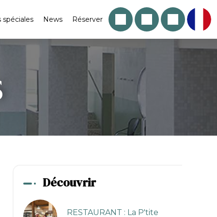
s spéciales
News
Réserver
S
Découvrir
RESTAURANT : La P'tite