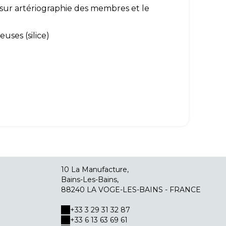
e sur artériographie des membres et le
uses (silice)
10 La Manufacture,
Bains-Les-Bains,
88240 LA VOGE-LES-BAINS - FRANCE
+33 3 29 31 32 87
+33 6 13 63 69 61