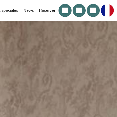
s spéciales
News
Réserver