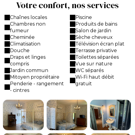
Votre confort, nos services
Chaînes locales
Piscine
Chambres non
Produits de bains
fumeur
Salon de jardin
Cheminée
Sèche cheveux
Climatisation
Télévision écran plat
Douche
Terrasse privative
Draps et linges
Toilettes séparées
compris
Vue sur nature
Jardin commun
WC séparés
Mitoyen propriétaire
Wi-Fi haut débit
Penderie - rangement
gratuit
- cintres