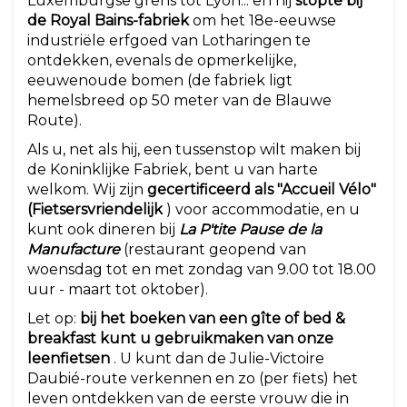
Luxemburgse grens tot Lyon... en hij
stopte bij
de Royal Bains-fabriek
om het 18e-eeuwse
industriële erfgoed van Lotharingen te
ontdekken, evenals de opmerkelijke,
eeuwenoude bomen (de fabriek ligt
hemelsbreed op 50 meter van de Blauwe
Route).
Als u, net als hij, een tussenstop wilt maken bij
de Koninklijke Fabriek, bent u van harte
welkom. Wij zijn
gecertificeerd als "Accueil Vélo"
(Fietsersvriendelijk
) voor accommodatie, en u
kunt ook dineren bij
La P'tite Pause de la
Manufacture
(restaurant geopend van
woensdag tot en met zondag van 9.00 tot 18.00
uur - maart tot oktober).
Let op:
bij het boeken van een gîte of bed &
breakfast kunt u gebruikmaken van onze
leenfietsen
. U kunt dan de Julie-Victoire
Daubié-route verkennen en zo (per fiets) het
leven ontdekken van de eerste vrouw die in