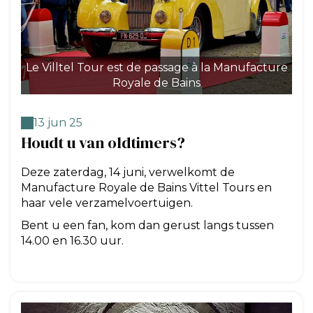
Le Villtel Tour est de passage à la Manufacture
Le
Royale de Bains
13 jun 25
Houdt u van oldtimers?
Deze zaterdag, 14 juni, verwelkomt de
Manufacture Royale de Bains Vittel Tours en
haar vele verzamelvoertuigen.
Bent u een fan, kom dan gerust langs tussen
14.00 en 16.30 uur.