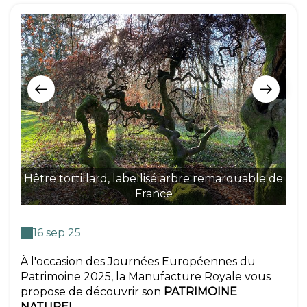
Hêtre tortillard, labellisé arbre remarquable de
Ma
France
16 sep 25
À l'occasion des Journées Européennes du
Patrimoine 2025, la Manufacture Royale vous
propose de découvrir son
PATRIMOINE
NATUREL
.