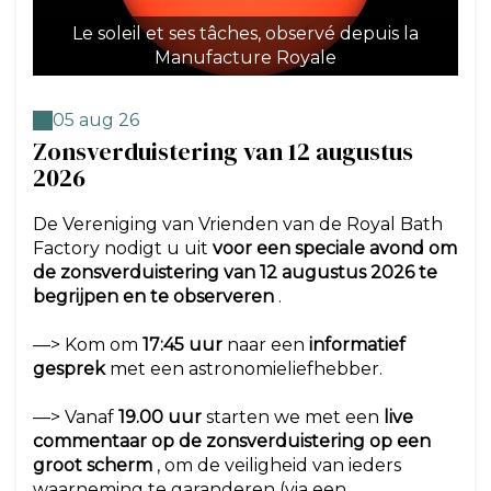
Le soleil et ses tâches, observé depuis la
Manufacture Royale
05 aug 26
Zonsverduistering van 12 augustus
2026
De Vereniging van Vrienden van de Royal Bath
Factory nodigt u uit
voor een speciale avond om
de zonsverduistering van 12 augustus 2026 te
begrijpen en te observeren
.
—> Kom om
17:45 uur
naar een
informatief
gesprek
met een astronomieliefhebber.
—> Vanaf
19.00 uur
starten we met een
live
commentaar op de zonsverduistering op een
groot scherm
, om de veiligheid van ieders
waarneming te garanderen (via een