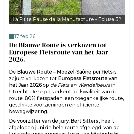
La P'tite Pause de la Manufacture - Ecluse 32
17 feb 26
De Blauwe Route is verkozen tot
Europese Fietsroute van het Jaar
2026.
De
Blauwe Route – Moezel-Saône per fiets
is
zojuist verkozen tot
Europese Fietsroute van
het Jaar 2026
op
de Fiets en Wandelbeurs
in
Utrecht. Deze prijs erkent de kwaliteit van de
route: 80% fietspaden, een toegankelijke route,
geschikte voorzieningen en efficiënte
bewegwijzering.
De
voorzitter van de jury, Bert Sitters
, heeft
afgelopen juni de hele route afgelegd, van de