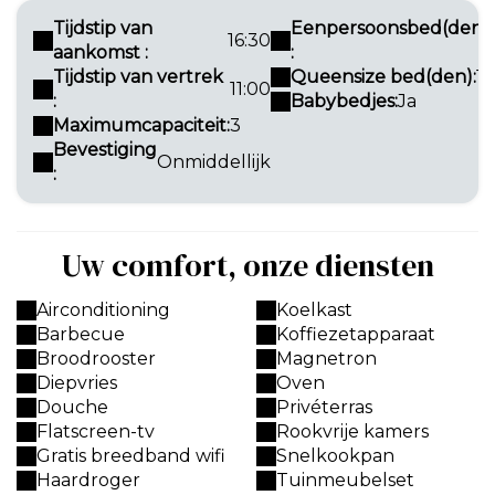
Tijdstip van
Eenpersoonsbed(den)
16:30
aankomst :
:
Tijdstip van vertrek
Queensize bed(den):
1
11:00
:
Babybedjes:
Ja
Maximumcapaciteit:
3
Bevestiging
Onmiddellijk
:
Uw comfort, onze diensten
Airconditioning
Koelkast
Barbecue
Koffiezetapparaat
Broodrooster
Magnetron
Diepvries
Oven
Douche
Privéterras
Flatscreen-tv
Rookvrije kamers
Gratis breedband wifi
Snelkookpan
Haardroger
Tuinmeubelset