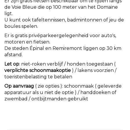
Er zijn gratis fietsen beschikbaar om te rijden langs
de Voie Bleue die op 100 meter van het Domaine
ligt.
U kunt ook tafeltennissen, badmintonnen of jeu de
boules spelen.
Er is gratis privéparkeergelegenheid voor auto's,
motoren en fietsen.
De steden Épinal en Remiremont liggen op 30 km
afstand.
Let op
: niet-roken verblijf / honden toegestaan (
verplichte schoonmaakoptie
) / lakens voorzien /
toeristenbelasting te betalen
Op aanvraag
( zie opties ): schoonmaak ( geleverde
apparatuur als u niet de optie ) / handdoeken of
zwembad / ontbijtmanden gebruikt