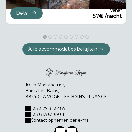
Maximumcapaciteit: 3
vanaf
Detail
57€ /nacht
Alle accommodaties bekijken
10 La Manufacture,
Bains-Les-Bains,
88240 LA VOGE-LES-BAINS - FRANCE
+33 3 29 31 32 87
+33 6 13 63 69 61
Contact opnemen per e-mail