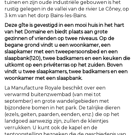
tuinen en zijn oude industriële gebouwen is het
rustig gelegen in de vallei van de rivier Le Côney, op
3 km van het dorp Bains-les-Bains.
Deze gîte is gevestigd in een mooi huis in het hart
van het Domaine en biedt plaats aan grote
gezinnen of vrienden op twee niveaus. Op de
begane grond vindt u een woonkamer, een
slaapkamer met een tweepersoonsbed en een
slaapbank(120), twee badkamers en een keuken die
uitkomt op een privéterras op het zuiden. Boven
vindt u twee slaapkamers, twee badkamers en een
woonkamer met een slaapbank.
La Manufacture Royale beschikt over een
verwarmd buitenzwembad (van mei tot
september) en grote wandelgebieden met
bijzondere bomen in het park. De talrijke dieren
(ezels, geiten, paarden, eenden, enz.) die op het
landgoed aanwezig zijn, zullen de kleintjes
verrukken. U kunt ook de kapel en de
tentoonstelling bezoeken die de geschiedenis van