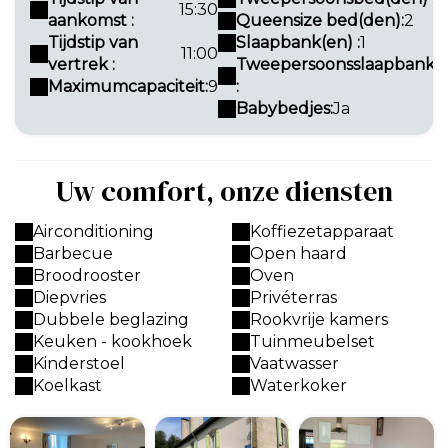
15:30
aankomst :
Queensize bed(den):
2
Tijdstip van
Slaapbank(en) :
1
11:00
vertrek :
Tweepersoonsslaapbank(
Maximumcapaciteit:
9
:
Babybedjes:
Ja
Uw comfort, onze diensten
Airconditioning
Koffiezetapparaat
Barbecue
Open haard
Broodrooster
Oven
Diepvries
Privéterras
Dubbele beglazing
Rookvrije kamers
Keuken - kookhoek
Tuinmeubelset
Kinderstoel
Vaatwasser
Koelkast
Waterkoker