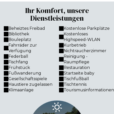
Ihr Komfort, unsere
Dienstleistungen
Beheiztes Freibad
Kostenlose Parkplätze
Bibliothek
Kostenloses
Bouleplatz
Highspeed-WLAN
Fahrräder zur
Kurbetrieb
Verfügung
Nichtraucherzimmer
Federball
Reinigung -
Fischfang
Raumpflege
Frühstück
Restauration
Fußwanderung
Startseite baby
Gesellschaftsspiele
Tischfußball
Haustiere zugelassen
Tischtennis
Klimaanlage
Tourismusinformationen