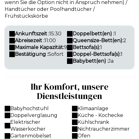
wenn Sie die Option nicht in Anspruch nehmen) /
Handtücher oder Poolhandtücher /
Frühstückskörbe
Ankunftszeit :
15:30
Doppelbett(en) :
1
Abreisezeit :
11:00
Queensize-Bett(en):
2
Maximale Kapazität:
9
Bettsofa(s):
1
Bestätigung :
Sofort
Doppel-Bettsofa(s):
1
Babybett(en) :
Ja
Ihr Komfort, unsere
Dienstleistungen
Babyhochstuhl
Klimaanlage
Doppelverglasung
Küche - Kochecke
Elektrischer
Kühlschrank
Wasserkocher
Nichtraucherzimmer
Gartenmöbelset
Ofen