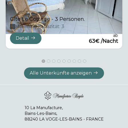
Gîte Le Cottage - 3 Personen.
Maximale Kapazität: 3
ab
Detail
63€ /Nacht
Alle Unterkünfte anzeigen
10 La Manufacture,
Bains-Les-Bains,
88240 LA VOGE-LES-BAINS - FRANCE