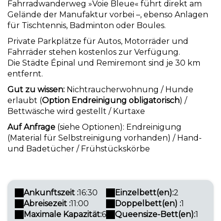
Fahrradwanderweg »Voie Bleue« führt direkt am
Gelände der Manufaktur vorbei –, ebenso Anlagen
für Tischtennis, Badminton oder Boules.
Private Parkplätze für Autos, Motorräder und
Fahrräder stehen kostenlos zur Verfügung.
Die Städte Épinal und Remiremont sind je 30 km
entfernt.
Gut zu wissen:
Nichtraucherwohnung / Hunde
erlaubt (
Option Endreinigung obligatorisch
) /
Bettwäsche wird gestellt / Kurtaxe
Auf Anfrage
(siehe Optionen): Endreinigung
(Material für Selbstreinigung vorhanden) / Hand-
und Badetücher / Frühstückskörbe
Ankunftszeit :
16:30
Einzelbett(en):
2
Abreisezeit :
11:00
Doppelbett(en) :
1
Maximale Kapazität:
6
Queensize-Bett(en):
1