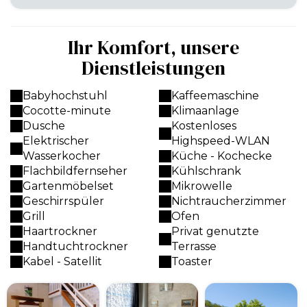
Ihr Komfort, unsere
Dienstleistungen
Babyhochstuhl
Kaffeemaschine
Cocotte-minute
Klimaanlage
Dusche
Kostenloses
Elektrischer
Highspeed-WLAN
Wasserkocher
Küche - Kochecke
Flachbildfernseher
Kühlschrank
Gartenmöbelset
Mikrowelle
Geschirrspüler
Nichtraucherzimmer
Grill
Ofen
Haartrockner
Privat genutzte
Handtuchtrockner
Terrasse
Kabel - Satellit
Toaster