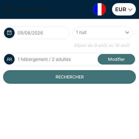
EUR
Séjour du
9 août
au
10 août
1 hébergement / 2 adultes
Modifier